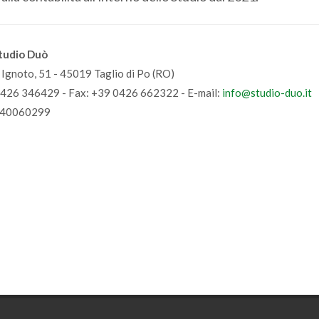
tudio Duò
e Ignoto, 51 - 45019 Taglio di Po (RO)
0426 346429 - Fax: +39 0426 662322 - E-mail:
info@studio-duo.it
440060299