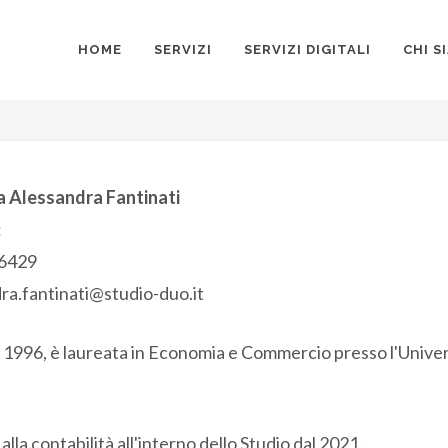
HOME
SERVIZI
SERVIZI DIGITALI
CHI S
a Alessandra Fantinati
:
6429
ra.fantinati@studio-duo.it
 1996, è laureata in Economia e Commercio presso l'Univers
lla contabilità all'interno dello Studio dal 2021.