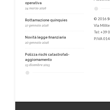
operativa
24 marzo 2026
© 2016
S
Rottamazione quinquies
Via Milit
27 gennaio 2026
Tel: +39 
Novità legge finanziaria
P.IVA 01
20 gennaio 2026
Polizza rischi catastrofali-
aggiornamento
23 dicembre 2025