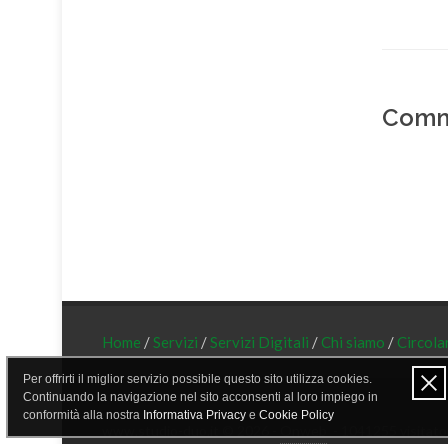
Comm
Home
/
Servizi
/
Servizi Digitali
/
Chi siamo
/
Circola
Per offrirti il miglior servizio possibile questo sito utilizza cookies.
Continuando la navigazione nel sito acconsenti al loro impiego in
conformità alla nostra
Informativa Privacy
e
Cookie Policy
www.studio-duo.it © 2026 -
Onweb
- 1041255 visitato