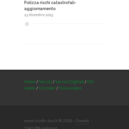
Polizza rischi catastrofali-
aggiornamento
23 dicembre 2025
Home
/
Servizi
/
Servizi Digitali
/
Chi
siamo
/
Circolari
/
Dove siamo
www.studio-duo.it © 2026 -
Onweb
-
1041788 visitatori