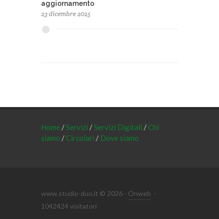
aggiornamento
23 dicembre 2025
Home
/
Servizi
/
Servizi Digitali
/
Chi
siamo
/
Circolari
/
Dove siamo
www.studio-duo.it © 2026 -
Onweb
-
1042424 visitatori