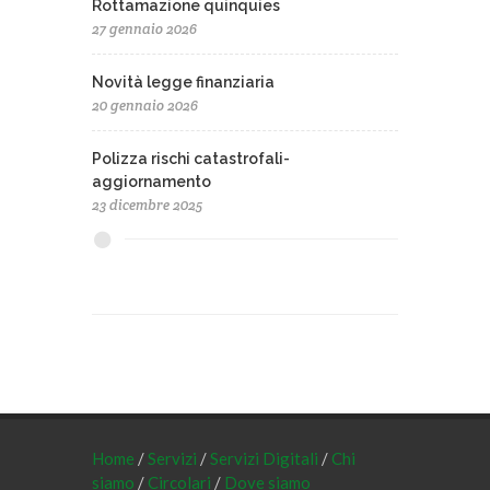
Rottamazione quinquies
27 gennaio 2026
Novità legge finanziaria
20 gennaio 2026
Polizza rischi catastrofali-
aggiornamento
23 dicembre 2025
Home
/
Servizi
/
Servizi Digitali
/
Chi
siamo
/
Circolari
/
Dove siamo