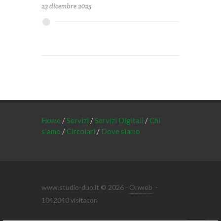
23 dicembre 2025
Home
/
Servizi
/
Servizi Digitali
/
Chi
siamo
/
Circolari
/
Dove siamo
www.studio-duo.it © 2026 -
Onweb
-
1042040 visitatori