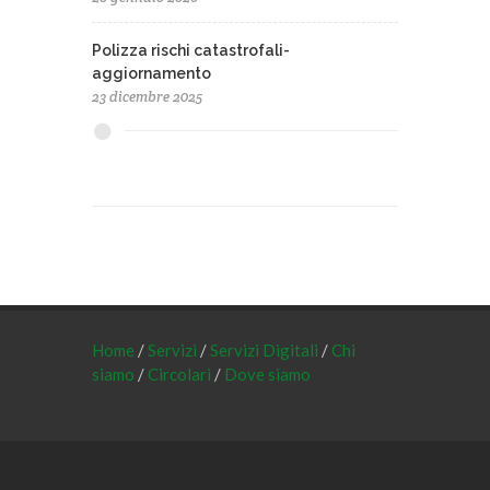
Polizza rischi catastrofali-
aggiornamento
23 dicembre 2025
Home
/
Servizi
/
Servizi Digitali
/
Chi
siamo
/
Circolari
/
Dove siamo