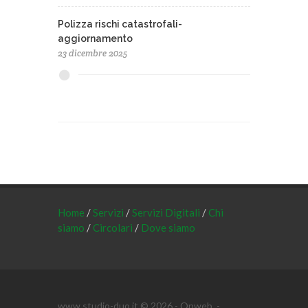
Polizza rischi catastrofali-
aggiornamento
23 dicembre 2025
Home
/
Servizi
/
Servizi Digitali
/
Chi
siamo
/
Circolari
/
Dove siamo
www.studio-duo.it © 2026 -
Onweb
-