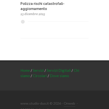
Polizza rischi catastrofali-
aggiornamento
23 dicembre 2025
Home
/
Servizi
/
Servizi Digitali
/
Chi
siamo
/
Circolari
/
Dove siamo
www.studio-duo.it © 2026 -
Onweb
-