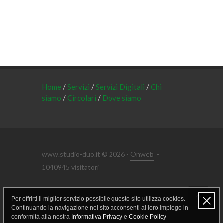
Home
/
Servizi
/
Servizi Digitali
/
Chi
siamo
/
Circolari
/
Dove siamo
www.studio-duo.it © 2026 -
Onweb
-
1040945 visitatori
Per offrirti il miglior servizio possibile questo sito utilizza cookies.
Area riservata
Continuando la navigazione nel sito acconsenti al loro impiego in
conformità alla nostra
Informativa Privacy
e
Cookie Policy