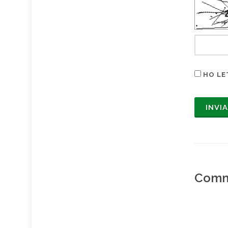
HO LE
Comm