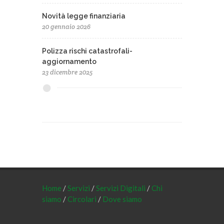
Novità legge finanziaria
20 gennaio 2026
Polizza rischi catastrofali-
aggiornamento
23 dicembre 2025
Home
/
Servizi
/
Servizi Digitali
/
Chi
siamo
/
Circolari
/
Dove siamo