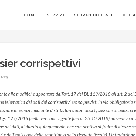
HOME
SERVIZI
SERVIZI DIGITALI
CHI S
ier corrispettivi
 2019
nte alle modifiche apportate dall’art. 17 del DL 119/2018 all’art. 2 del
e telematica dei dati dei corrispettivi erano previsti in via obbligatoria 
tazioni di servizi mediante distributori automatici1, cessioni di benzina e
DLgs. 127/2015 (nella versione vigente fino al 23.10.2018) prevedeva i
e dei dati, di durata quinquennale, che con-sentiva di fruire di alcune sem
vi e dall’emissione dello scontrino o della ricevuta fiscale). L’introduzi