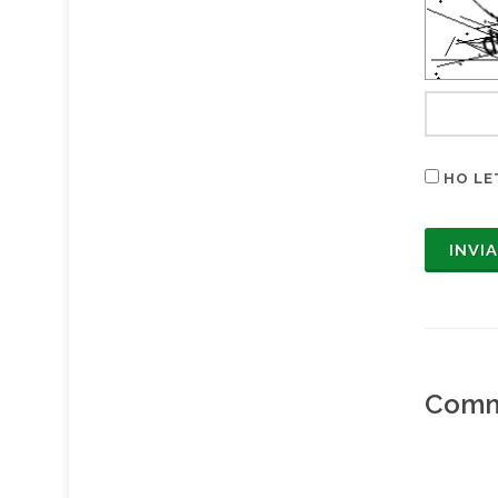
HO LE
Comm