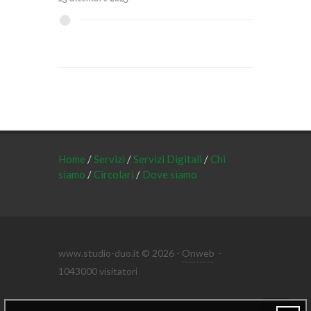
Home
/
Servizi
/
Servizi Digitali
/
Chi
siamo
/
Circolari
/
Dove siamo
www.studio-duo.it © 2026 -
Onweb
-
1043000 visitatori