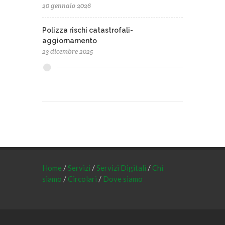
20 gennaio 2026
Polizza rischi catastrofali-
aggiornamento
23 dicembre 2025
Home
/
Servizi
/
Servizi Digitali
/
Chi
siamo
/
Circolari
/
Dove siamo