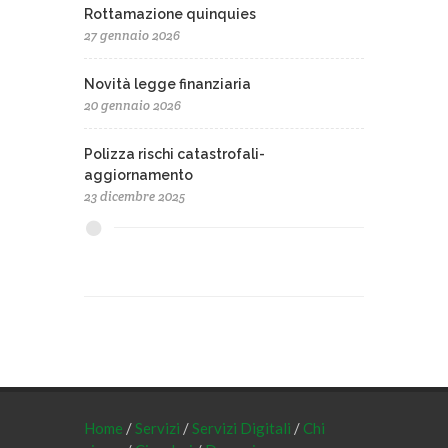
Rottamazione quinquies
27 gennaio 2026
Novità legge finanziaria
20 gennaio 2026
Polizza rischi catastrofali-
aggiornamento
23 dicembre 2025
Home
/
Servizi
/
Servizi Digitali
/
Chi