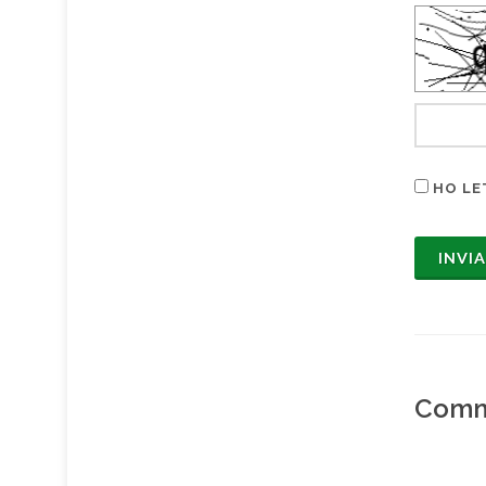
HO LE
Comm