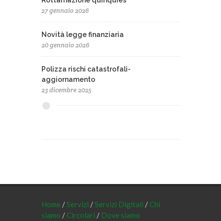
Rottamazione quinquies
27 gennaio 2026
Novità legge finanziaria
20 gennaio 2026
Polizza rischi catastrofali-
aggiornamento
23 dicembre 2025
Home
/
Servizi
/
Servizi Digitali
/
Chi
siamo
/
Circolari
/
Dove siamo