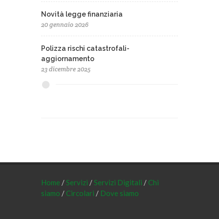
Novità legge finanziaria
20 gennaio 2026
Polizza rischi catastrofali-
aggiornamento
23 dicembre 2025
Home
/
Servizi
/
Servizi Digitali
/
Chi
siamo
/
Circolari
/
Dove siamo