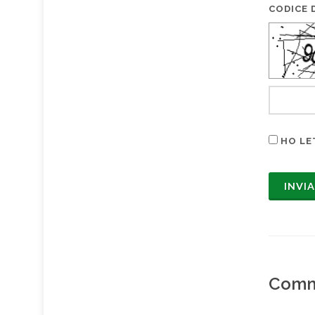
CODICE D
HO LE
Comm