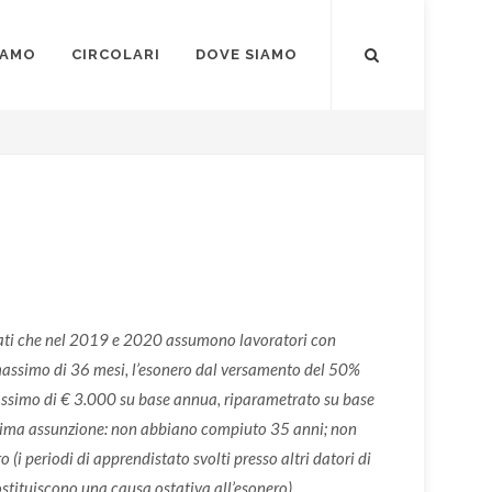
IAMO
CIRCOLARI
DOVE SIAMO
rivati che nel 2019 e 2020 assumono lavoratori con
 massimo di 36 mesi, l’esonero dal versamento del 50%
 massimo di € 3.000 su base annua, riparametrato su base
prima assunzione:
non abbiano compiuto 35 anni;
non
(i periodi di apprendistato svolti presso altri datori di
stituiscono una causa ostativa all’esonero).