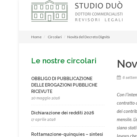
Home
Circolari
Novità del Decreto Dignità
Le nostre circolari
Nov
6 settem
OBBLIGO DI PUBBLICAZIONE
DELLE EROGAZIONI PUBBLICHE
RICEVUTE
Con l’inte
20 maggio 2026
contratto 
dei contri
Dichiarazione dei redditi 2026
mensile.
L
17 aprile 2026
siano stati
Rottamazione-quinquies – sintesi
lavoro che