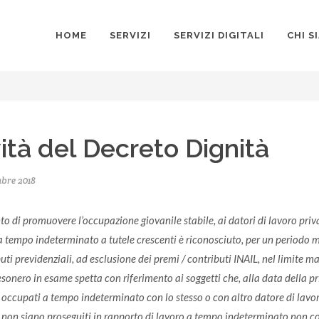
HOME
SERVIZI
SERVIZI DIGITALI
CHI S
ità del Decreto Dignità
bre 2018
nto di promuovere l’occupazione giovanile stabile, ai datori di lavoro p
a tempo indeterminato a tutele crescenti è riconosciuto, per un periodo
buti previdenziali, ad esclusione dei premi / contributi INAIL, nel limite
’esonero in esame spetta con riferimento ai soggetti che, alla data della 
 occupati a tempo indeterminato con lo stesso o con altro datore di lavoro 
 non siano proseguiti in rapporto di lavoro a tempo indeterminato non co