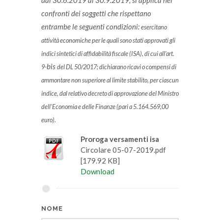
dal 30.6.2019 al 30.9.2019, si applica nei
confronti dei soggetti che rispettano
entrambe le seguenti condizioni:
esercitano
attività economiche per le quali sono stati approvati gli
indici sintetici di affidabilità fiscale (ISA), di cui all’art.
bis
9-
del DL 50/2017;
dichiarano ricavi o compensi di
ammontare non superiore al limite stabilito, per ciascun
indice, dal relativo decreto di approvazione del Ministro
dell’Economia e delle Finanze (pari a 5.164.569,00
euro).
Proroga versamenti isa
Circolare 05-07-2019.pdf
[179.92 KB]
Download
NOME