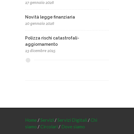
27 gennaio 2026
Novità legge finanziaria
20 gennaio 2026
Polizza rischi catastrofali-
aggiornamento
23 dicembre 2025
Home
/
Servizi
/
Servizi Digitali
/
Chi
siamo
/
Circolari
/
Dove siamo