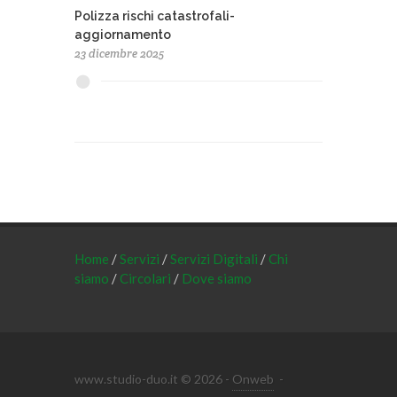
Polizza rischi catastrofali-
aggiornamento
23 dicembre 2025
Home
/
Servizi
/
Servizi Digitali
/
Chi
siamo
/
Circolari
/
Dove siamo
www.studio-duo.it © 2026 -
Onweb
-