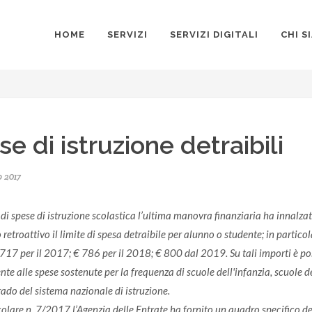
HOME
SERVIZI
SERVIZI DIGITALI
CHI S
e di istruzione detraibili
 2017
 di spese di istruzione scolastica l’ultima manovra finanziaria ha innalz
 retroattivo il limite di spesa detraibile per alunno o studente; in partic
 717 per il 2017; € 786 per il 2018; € 800 dal 2019. Su tali importi è po
te alle spese sostenute per la frequenza di scuole dell'infanzia, scuole d
ado del sistema nazionale di istruzione.
olare n. 7/2017 l’Agenzia delle Entrate ha fornito un quadro specifico dell