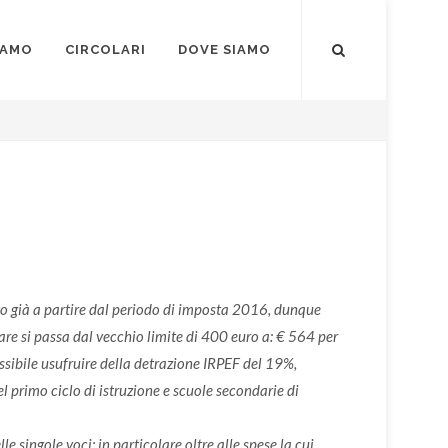
IAMO
CIRCOLARI
DOVE SIAMO
ato già a partire dal periodo di imposta 2016, dunque
olare si passa dal vecchio limite di 400 euro a: € 564 per
ssibile usufruire della detrazione IRPEF del 19%,
el primo ciclo di istruzione e scuole secondarie di
e singole voci; in particolare oltre alle spese la cui