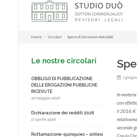
Home
Circolari
Spese di istruzione detraibili
Le nostre circolari
Spes
1 giugno
OBBLIGO DI PUBBLICAZIONE
DELLE EROGAZIONI PUBBLICHE
RICEVUTE
In materia
20 maggio 2026
con effetto
il 2016; €
Dichiarazione dei redditi 2026
relativamen
17 aprile 2026
secondo gr
Rottamazione-quinquies – sintesi
Con la Circ