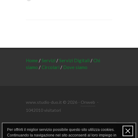
Home
/
Servizi
/
Servizi Digitali
/
Chi
siamo
/
Circolari
/
Dove siamo
www.studio-duo.it © 2026 -
Onweb
-
1042010 visitatori
Per offrirti il miglior servizio possibile questo sito utilizza cookies.
Area riservata
Continuando la navigazione nel sito acconsenti al loro impiego in