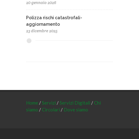
20 gennaio 2026
Polizza rischi catastrofali-
aggiornamento
23 dicembre 2025
Home
/
Servizi
/
Servizi Digitali
/
Chi
siamo
/
Circolari
/
Dove siamo