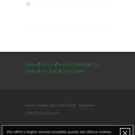
Home
/
Servizi
/
Servizi Digitali
/
Chi
siamo
/
Circolari
/
Dove siamo
www.studio-duo.it © 2026 -
Onweb
-
1041995 visitatori
Per offrirti il miglior servizio possibile questo sito utilizza cookies.