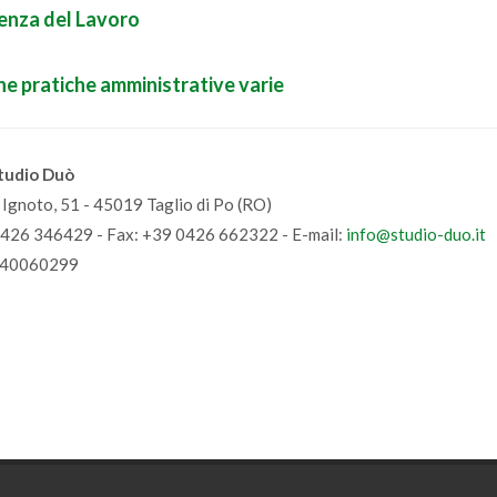
enza del Lavoro
ne pratiche amministrative varie
tudio Duò
e Ignoto, 51 - 45019 Taglio di Po (RO)
0426 346429 - Fax: +39 0426 662322 - E-mail:
info@studio-duo.it
440060299