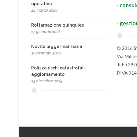
operativa
-
consul
24 marzo 2026
-
g
estio
Rottamazione quinquies
27 gennaio 2026
Novità legge finanziaria
© 2016
S
20 gennaio 2026
Via Milit
Tel: +39 
Polizza rischi catastrofali-
P.IVA 01
aggiornamento
23 dicembre 2025