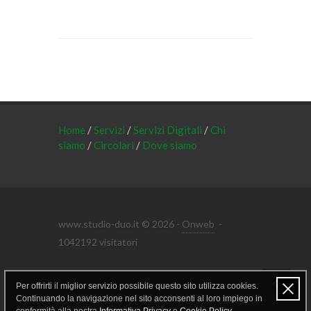
Home
/
Servizi
/
Servizi Digitali
/
Chi
siamo
/
Circolari
/
Dove siamo
www.studio-duo.it © 2026 -
Onweb
-
1042192 visitatori
Per offrirti il miglior servizio possibile questo sito utilizza cookies.
Area riservata
Continuando la navigazione nel sito acconsenti al loro impiego in