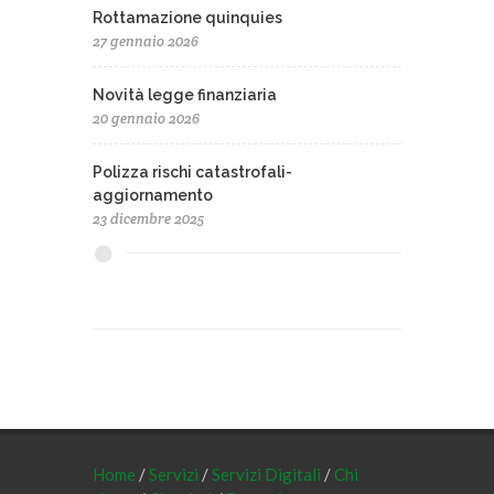
Rottamazione quinquies
27 gennaio 2026
Novità legge finanziaria
20 gennaio 2026
Polizza rischi catastrofali-
aggiornamento
23 dicembre 2025
Home
/
Servizi
/
Servizi Digitali
/
Chi